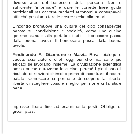
diverse aree del benessere della persona. Non è
sufficiente “informare” e dare le corrette linee guida
nutrizionali ma occorre renderci autonomi e consapevoli
affinchè possiamo fare le nostre scelte alimentari.
L’incontro promuove una cultura del cibo consapevole
basata su condivisione e socialità, verso una cucina
gourmet sana e alla portata di tutti. Il benessere passa
dalla buona tavola. Il benessere passa dalla buona
tavola.
Ferdinando A. Giannone
e
Marzia Riva
: biologo e
cuoca, scienziato e chef, oggi più che mai sono più
efficaci se lavorano insieme. La divulgazione scientifica
passa anche attraverso la cucina, perché i piatti sono il
risultato di reazioni chimiche prima di incontrare il nostro
palato. Conoscere ci permette di scoprire la libertà:
libertà di scegliere cosa è meglio per noi e ci fa stare
bene.
Ingresso libero fino ad esaurimento posti. Obbligo di
green pass.